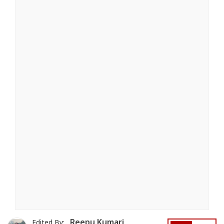
Reepu Kumari
Edited By: