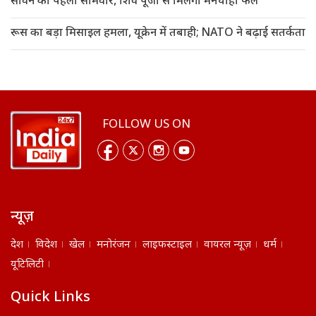
सावन का पहला सोमवार, शिव पूजा से मिलेगा मनचाहा फल
रूस का बड़ा मिसाइल हमला, यूक्रेन में तबाही; NATO ने बढ़ाई सतर्कता
FOLLOW US ON
न्यूज़
देश
विदेश
खेल
मनोरंजन
लाइफस्टाइल
वायरल न्यूज़
धर्म
यूटिलिटी
Quick Links