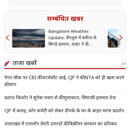
सम्बंधित खबर
Bangalore Weather
Update: बेंगलुरु में बारिश से
बिगड़े हालात, IMD ने दी
चेतावनी– अगले 24 घंटे रहें
सावधान; जानिए किन इलाकों में
ताजा खबरें
बढ़ी मुसीबत
पेपर लीक पर CBI की चार्जशीट आई, CJP ने की NTA को ही खत्म करने
की मांग
प्रशांत किशोर ने सुनेत्रा पवार से की मुलाकात, सियासी हलचल तेज
CJP में कलह, कोर कमेटी को लेकर दीपके के घर के बाहर धरना प्रदर्शन
उत्तराखंड में एनालॉग डेयरी उत्पादों की बिक्री पर सरकार का प्रतिबंध