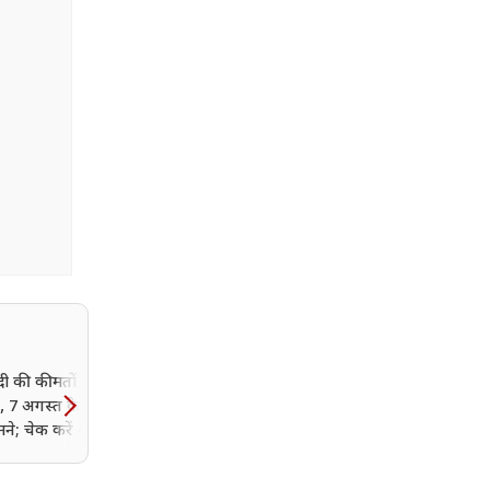
दी की कीमतों में बड़ा
क्या आपकी भी होने वाली है
, 7 अगस्त के नए भाव
शादी? सरकार दे रही 8 ग्राम
ने; चेक करें आज का
गोल्ड कॉइन, लेकिन पहले पूर
करनी होंगी ये शर्तें