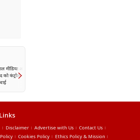
ोशल मीडिया आपकी सोच
Zepto, BookMyShow,
 को कंट्रोल कर रहा है?
FirstCry को हिडेन चार्ज लग
्चाई
पड़ा भारी, 9 डिजिटल प्लेटफॉर्
पर CCPA की कार्रवाई
Links
s
Disclaimer
Advertise with Us
Contact Us
 Policy
Cookies Policy
Ethics Policy & Mission