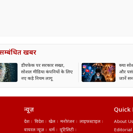
सम्बंधित खबर
डीपफेक पर सरकार सख्त,
क्या स
सोशल मीडिया कंपनियों के लिए
और पसंद
नए कड़े नियम लागू
जानें सच
न्यूज़
Quick 
देश
विदेश
खेल
मनोरंजन
लाइफस्टाइल
About U
वायरल न्यूज़
धर्म
यूटिलिटी
Editorial