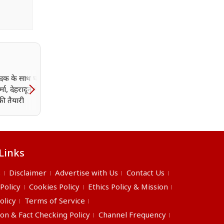
पदक के साथ घर आ रही
उत्तराखंड को डबल तोहफा,
्मा, देहरादून में भव्य
देहरादून-रामनगर एक्सप्रेस 
की तैयारी
पौड़ी-चमोली के लिए हिमगिरी
बस सेवा शुरू
Links
s
Disclaimer
Advertise with Us
Contact Us
 Policy
Cookies Policy
Ethics Policy & Mission
olicy
Terms of Service
ion & Fact Checking Policy
Channel Frequency