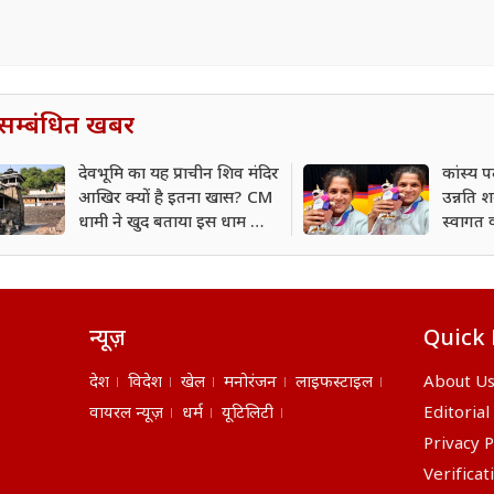
सम्बंधित खबर
देवभूमि का यह प्राचीन शिव मंदिर
कांस्य 
आखिर क्यों है इतना खास? CM
उन्नति शर
धामी ने खुद बताया इस धाम का
स्वागत 
महत्व
न्यूज़
Quick 
देश
विदेश
खेल
मनोरंजन
लाइफस्टाइल
About U
वायरल न्यूज़
धर्म
यूटिलिटी
Editorial
Privacy P
Verificat