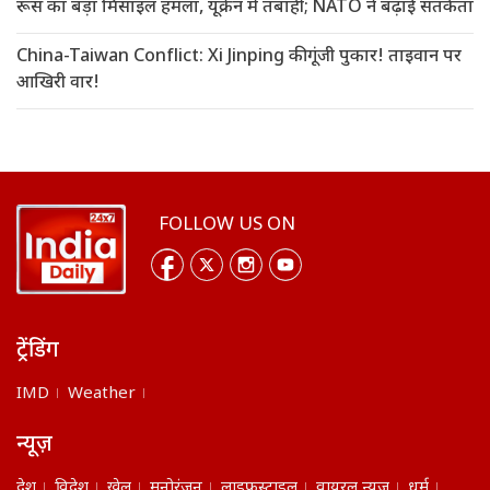
रूस का बड़ा मिसाइल हमला, यूक्रेन में तबाही; NATO ने बढ़ाई सतर्कता
China-Taiwan Conflict: Xi Jinping की गूंजी पुकार! ताइवान पर
आखिरी वार!
FOLLOW US ON
ट्रेंडिंग
IMD
Weather
न्यूज़
देश
विदेश
खेल
मनोरंजन
लाइफस्टाइल
वायरल न्यूज़
धर्म