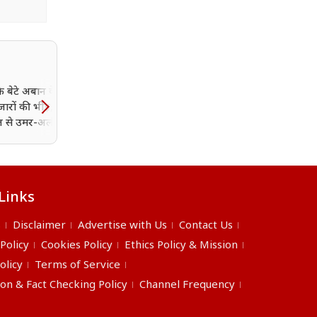
 बेटे अबान के जनाजे में
बीजेपी विधायक को मिली 10
ारों की भीड़, बैरिकेडिंग
गोली मारने की धमकी, बेटे ने
ेल से उमर-अली भी पहुंचे
पुलिस को दी ऑडियो वाली पे
ड्राइव
Links
s
Disclaimer
Advertise with Us
Contact Us
 Policy
Cookies Policy
Ethics Policy & Mission
olicy
Terms of Service
ion & Fact Checking Policy
Channel Frequency