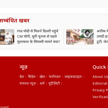
सम्बंधित खबर
PM मोदी से मिलने दिल्ली पहुंचे
अतीक के
CM योगी, यूपी चुनाव से पहले
उमड़ी हज
मुलाकात के सियासी मायने क्या?
टूटी; ज
न्यूज़
Quick 
देश
विदेश
खेल
मनोरंजन
लाइफस्टाइल
About U
वायरल न्यूज़
धर्म
यूटिलिटी
Editorial
Privacy P
Verificat
erved.