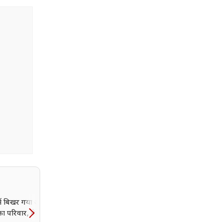
ें बिखर गया अतीक
'जो कुर्सी कल जानी है, आज
 परिवार, बेटे की मौत
चली जाए...' क्यों बोले सीएम