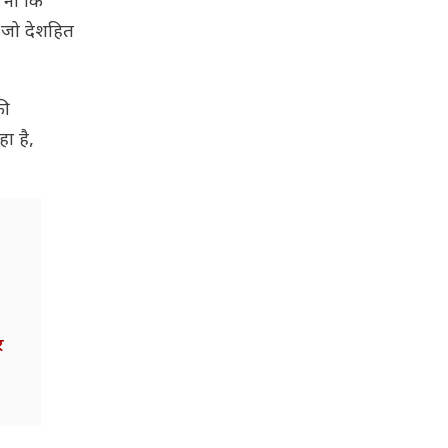
 ना कि
ै जो देशहित
की
ा है,
र