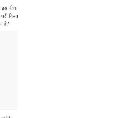
ै. इस बीच
 जारी किया
 है.''