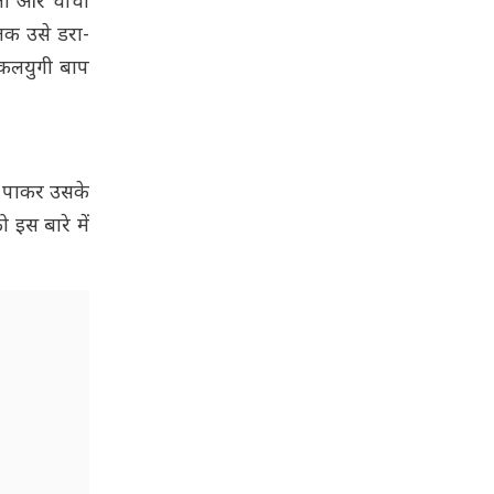
िता और चाचा
तक उसे डरा-
 कलयुगी बाप
ा पाकर उसके
इस बारे में
.