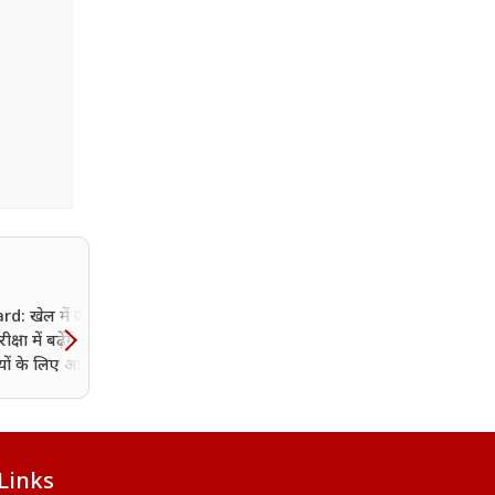
d: खेल में जीतेंगे
संभल हिंसा की जांच रिपोर्ट में
क्षा में बढ़ेंगे नंबर;
बड़ा दावा, सांसद पर सियासी
यों के लिए आया बड़ा
साजिश के आरोप; पुलिस को
दोषमुक्त बताया
Links