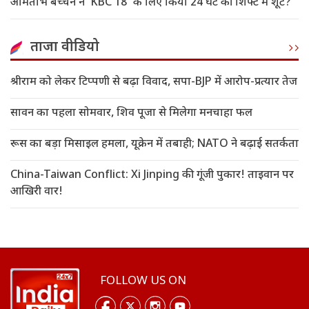
अमिताभ बच्चन ने 'KBC 18' के लिए किया 24 घंटे की शिफ्ट में शूट?
ताजा वीडियो
श्रीराम को लेकर टिप्पणी से बढ़ा विवाद, सपा-BJP में आरोप-प्रत्यार तेज
सावन का पहला सोमवार, शिव पूजा से मिलेगा मनचाहा फल
रूस का बड़ा मिसाइल हमला, यूक्रेन में तबाही; NATO ने बढ़ाई सतर्कता
China-Taiwan Conflict: Xi Jinping की गूंजी पुकार! ताइवान पर
आखिरी वार!
FOLLOW US ON