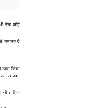
ी भी ऐसा कोई
को जमानत दे
ं दावा किया
र अपना रमजान
एं भी शामिल