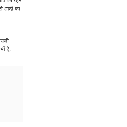
गांव का रहने
से शादी का
 असली
मी है,