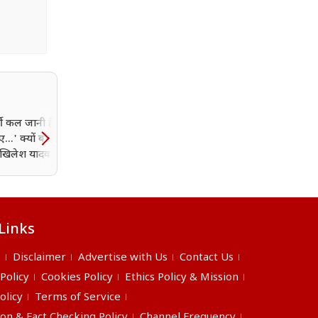
्सी कल जानी है, आज
अब शनिवार को स्कूल में नहीं
...' क्यों बोले सीएम
आएगा बस्ता! यूपी के बच्चों क
अखिलेश यादव पर भी
लिए शुरू हो रहा ‘बैगलेस डे’
शाना
Links
s
Disclaimer
Advertise with Us
Contact Us
 Policy
Cookies Policy
Ethics Policy & Mission
olicy
Terms of Service
ion & Fact Checking Policy
Channel Frequency