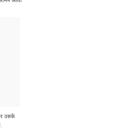
ा सामने आया
िर उसके
.