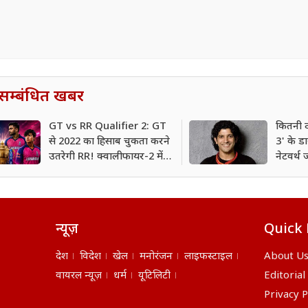
सम्बंधित खबर
GT vs RR Qualifier 2: GT
कितनी द
से 2022 का हिसाब चुकता करने
3' के ड
उतरेगी RR! क्वालीफायर-2 में
नेटवर्थ
होगी कांटे की टक्कर
न्यूज़
Quick 
देश
विदेश
खेल
मनोरंजन
लाइफस्टाइल
About U
वायरल न्यूज़
धर्म
यूटिलिटी
Editorial
Privacy P