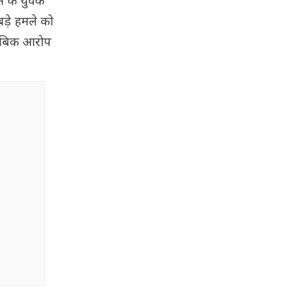
म के युवक
ड़े हमले को
मुताबिक आरोप