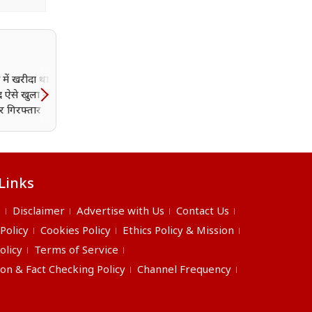
में खरीदा था पेपर, पांच
अपनी ही फोटो पर चढ़ाया मा
 ऐसे खुला राज; सरकारी
फिर रिटायर्ड फौजी ने किया
र गिरफ्तार
सुसाइड, नोट में किए चौंकाने 
दावे; जांच में जुटी पुलिस
Links
s
Disclaimer
Advertise with Us
Contact Us
 Policy
Cookies Policy
Ethics Policy & Mission
olicy
Terms of Service
ion & Fact Checking Policy
Channel Frequency