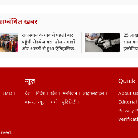
सम्बंधित खबर
राजस्थान के गांव में पहली बार
25 लाख 
पहुंची रोडवेज बस, ढोल-नगाड़ों
साल बाद
और आरती से हुआ ऐतिहासिक
इंजीनिय
स्वागत
न्यूज़
Quick 
IMD
देश
विदेश
खेल
मनोरंजन
लाइफस्टाइल
About U
वायरल न्यूज़
धर्म
यूटिलिटी
Editorial
Privacy P
Verificat
erved.