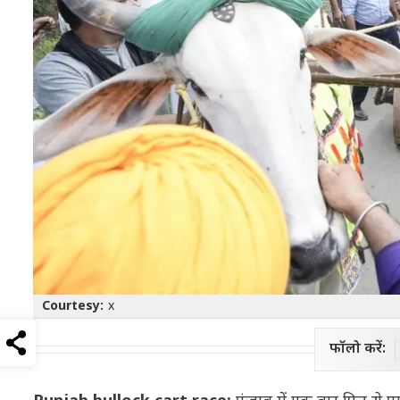
Courtesy:
x
फॉलो करें: