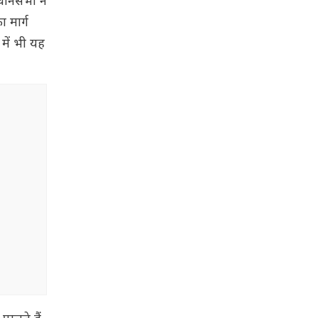
िधानसभा ने'
 मार्ग
 में भी यह