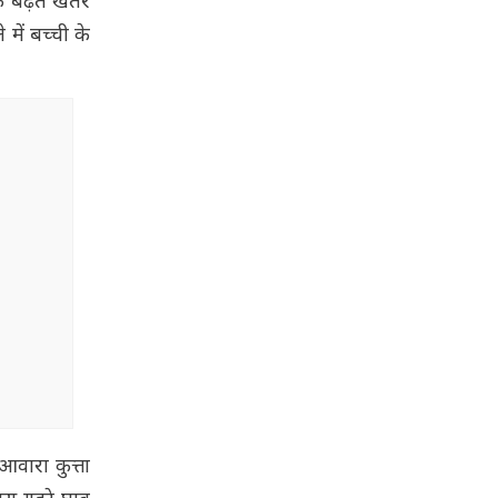
े बढ़ते खतरे
में बच्ची के
आवारा कुत्ता