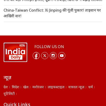
रूस का बड़ा मिसाइल हमला, यूक्रेन में तबाही; NATO ने बढ़ाई सतर्कता
China-Taiwan Conflict: Xi Jinping की गूंजी पुकार! ताइवान पर
आखिरी वार!
FOLLOW US ON
न्यूज़
देश
विदेश
खेल
मनोरंजन
लाइफस्टाइल
वायरल न्यूज़
धर्म
यूटिलिटी
Quick Links