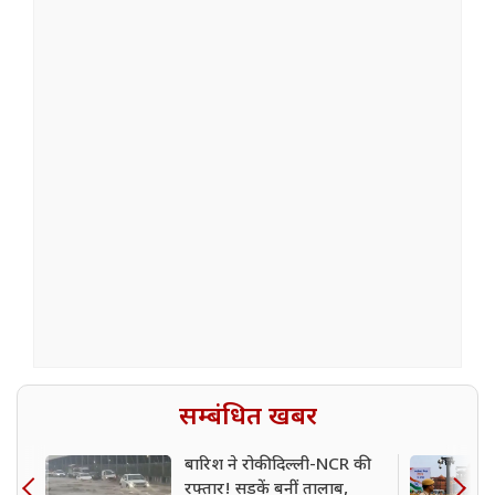
सम्बंधित खबर
बारिश ने रोकी दिल्ली-NCR की
रफ्तार! सड़कें बनीं तालाब,