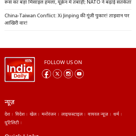
रूस का बड़ा मिसाइल हमला, यूक्रेन में तबाही; NATO ने बढ़ाई सतर्कता
China-Taiwan Conflict: Xi Jinping की गूंजी पुकार! ताइवान पर
आखिरी वार!
FOLLOW US ON
न्यूज़
देश
विदेश
खेल
मनोरंजन
लाइफस्टाइल
वायरल न्यूज़
धर्म
यूटिलिटी