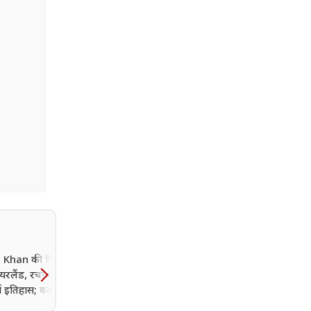
 Khan की फिरकी में
रोनाल्डो की तलाश, मेसी को 
यरलैंड, रचा ODI
से उड़ाने की धमकी, FIFA
में इतिहास; वनडे में 3 बार
World Cup 2026 के दौरान
लेने वाले बने पहले
आतंकी साजिश का खुलासा