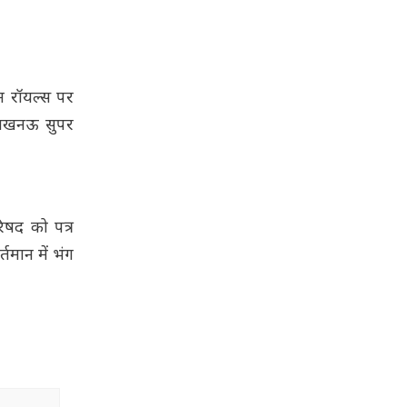
न रॉयल्स पर
र लखनऊ सुपर
िषद को पत्र
मान में भंग