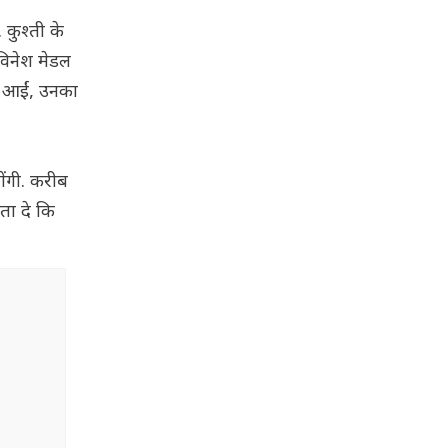
कुश्ती के
 विनेश मेडल
हर आईं, उनका
ोंगी. करीब
ता दे कि