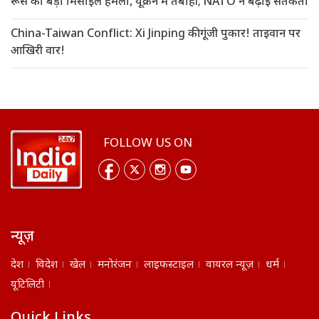
रूस का बड़ा मिसाइल हमला, यूक्रेन में तबाही; NATO ने बढ़ाई सतर्कता
China-Taiwan Conflict: Xi Jinping की गूंजी पुकार! ताइवान पर
आखिरी वार!
FOLLOW US ON
न्यूज़
देश
विदेश
खेल
मनोरंजन
लाइफस्टाइल
वायरल न्यूज़
धर्म
यूटिलिटी
Quick Links