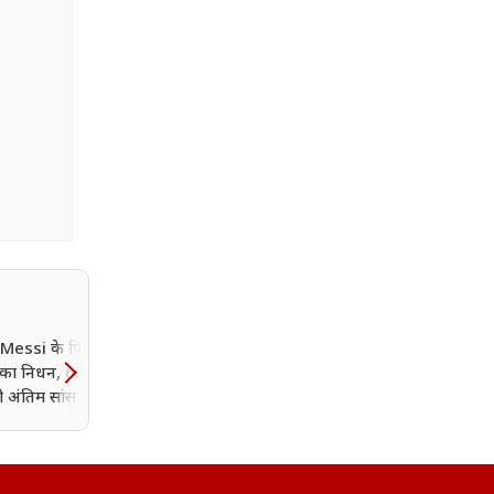
 Messi के पिता Jorge
Rashid Khan की फिरकी में
का निधन, 68 साल की
फंसा आयरलैंड, रचा ODI
 ली अंतिम सांस
क्रिकेट में इतिहास; वनडे में 3 
6 विकेट लेने वाले बने पहले
स्पिनर