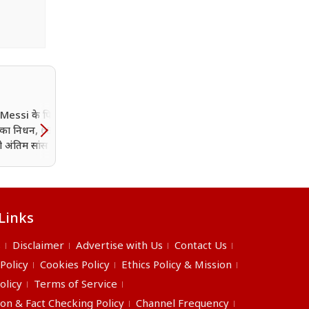
 Messi के पिता Jorge
Rashid Khan की फिरकी में
का निधन, 68 साल की
फंसा आयरलैंड, रचा ODI
 ली अंतिम सांस
क्रिकेट में इतिहास; वनडे में 3 
6 विकेट लेने वाले बने पहले
स्पिनर
Links
s
Disclaimer
Advertise with Us
Contact Us
 Policy
Cookies Policy
Ethics Policy & Mission
olicy
Terms of Service
ion & Fact Checking Policy
Channel Frequency