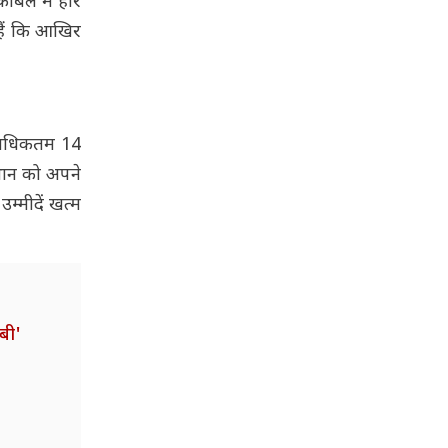
काबले में हार
 हैं कि आखिर
स अधिकतम 14
्थान को अपने
म्मीदें खत्म
एबी'