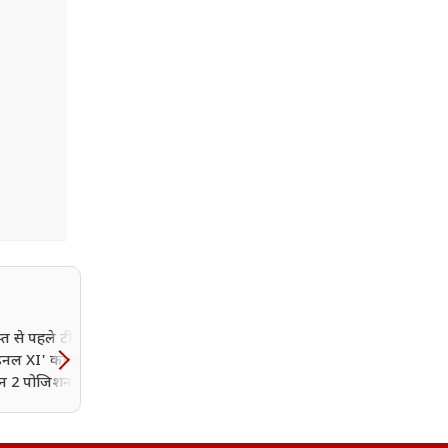
त से पहले टीम इंडिया
वॉर्म-अप मैच से पहले गंभीर 
ल XI' का ब्लूप्रिंट
'गुरु मंत्र', VIDEO देखकर बढ
इन 2 पोजिशन पर सस्पेंस
जाएगा टीम इंडिया का जोश