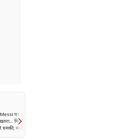
 Messi पर मंडराया
जडेजा के निशाने पर वीरेंद्र
तरा... मिली बम से
सहवाग का रिकॉर्ड, श्रीलंका के
ी धमकी; वर्ल्ड कप में
खिलाफ 2 मैच खेलते ही सचि
रिपोर्ट ने मचाई खलबली
कोहली की खास सूची में हो