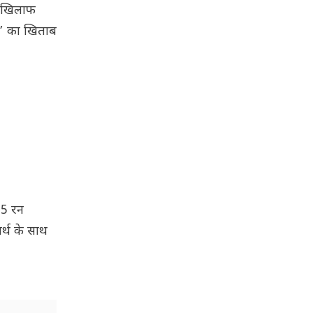
के खिलाफ
वेल’ का खिताब
 5 रन
र्थ के साथ