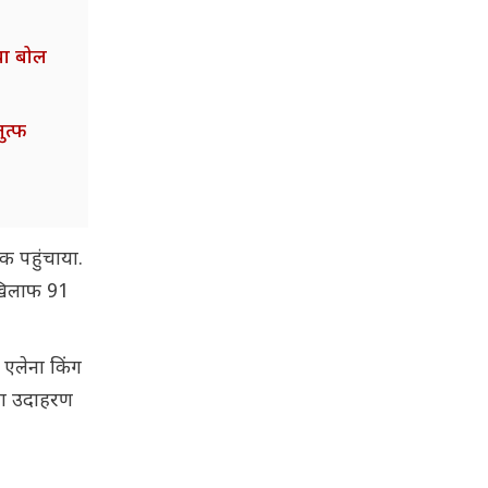
्या बोल
ुत्फ
क पहुंचाया.
े खिलाफ 91
 एलेना किंग
ऐसा उदाहरण