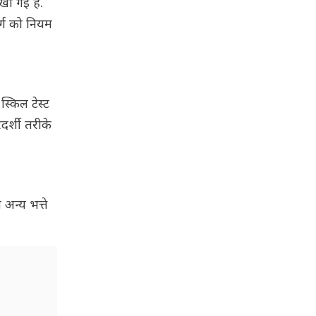
खी गई है.
र्ग को नियम
्किल टेस्ट
दर्शी तरीके
अन्य भत्ते