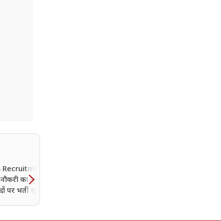
 Recruitment 2026:
Agniveer Rally 2026: कही
नौकरी का सुनहरा मौका,
एक डॉक्यूमेंट की कमी न तोड़ 
ं पर भर्ती शुरू; जानें
सेना में भर्ती का सपना, निकल
की आखिरी तारीख
से पहले जरूर देखें पूरी लिस्ट