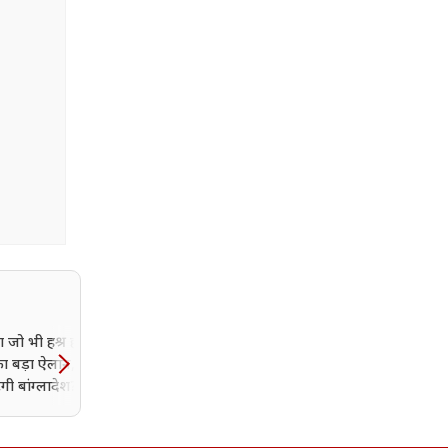
रा जो भी हश्र हो....', शेख
AI से एक दशक में बदल सक
ा बड़ा ऐलान, बताया
है भारत की तस्वीर, विश्व बैंक 
गी बांग्लादेश?
की बड़ी भविष्यवाणी