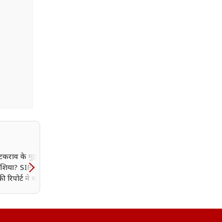
टकराव के मुहाने पर
यूक्रेन के बाद क्या अब NAT
 एशिया? SIPRI और
पर हमला करेंगे पुतिन? अमेर
की रिपोर्ट ने बढ़ाई चिंता
खुफिया रिपोर्ट में बड़ा दावा