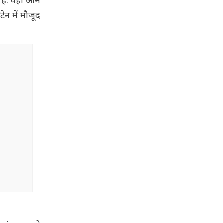
 है. वहां आम
टेन में मौजूद