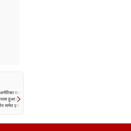
अमेरिका का बड़ा वार!
मोजतबा खामेनेई की हालत बे
ें पास हुआ ऐसा बिल,
नाजुक! ईरानी अधिकारियों ने
न समेत इन देशों पर बढ़
जताई चिंता
ै दबाव