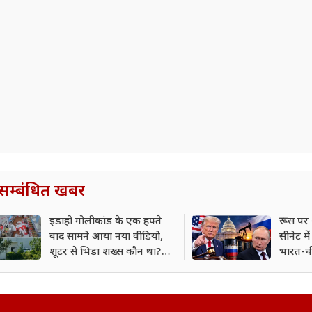
सम्बंधित खबर
इडाहो गोलीकांड के एक हफ्ते
रूस पर 
बाद सामने आया नया वीडियो,
सीनेट म
शूटर से भिड़ा शख्स कौन था?
भारत-ची
पुलिस ने खोला पूरा राज
सकता ह