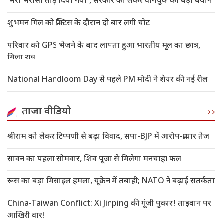
'मेरा भरोसा तोड़ दिया गया', सरकार को लेकर वांगचुक का बड़ा बयान
शुभमन गिल को प्रैक्टिस के दौरान दो बार लगी चोट
परिवार को GPS भेजने के बाद लापता हुआ भारतीय मूल का छात्र,
मिला शव
National Handloom Day से पहले PM मोदी ने शेयर की नई रील
ताजा वीडियो
श्रीराम को लेकर टिप्पणी से बढ़ा विवाद, सपा-BJP में आरोप-प्रत्यार तेज
सावन का पहला सोमवार, शिव पूजा से मिलेगा मनचाहा फल
रूस का बड़ा मिसाइल हमला, यूक्रेन में तबाही; NATO ने बढ़ाई सतर्कता
China-Taiwan Conflict: Xi Jinping की गूंजी पुकार! ताइवान पर
आखिरी वार!