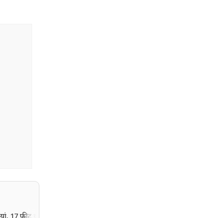
यां, 17 फीट की दीवार
Meta पर सरकार का शिकंज