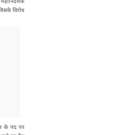
स महानिदेशक
जिसके विरोध
र के पद पर