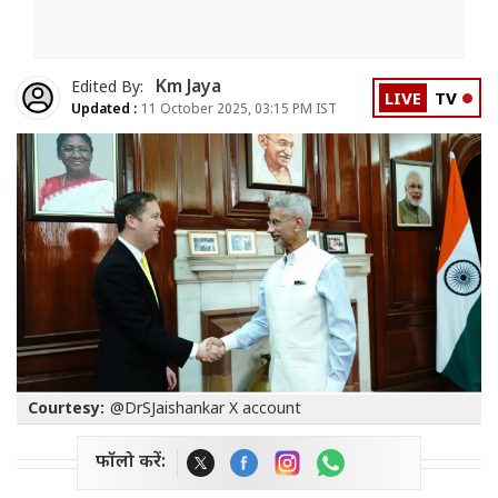
Km Jaya
Edited By:
LIVE
TV
Updated :
11 October 2025, 03:15 PM IST
Courtesy:
@DrSJaishankar X account
फॉलो करें: