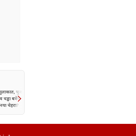
 मुलाकात, चुनाव करीब...
पांच साल से तालाब में रह रहा
 चड्ढा बनेंगे पंजाब में
साल का लड़का, वजह जानक
नया चेहरा?
आप भी हो जाएंगे हैरान