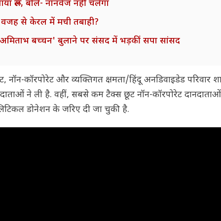
या रूल, बोले- नॉनवेज नहीं चलेगा
 वजह से केरल में मची तबाही?
ा अमिताभ बच्चन' बुलाने पर संसद में भड़कीं सपा सांसद
ोरेट, नॉन-कॉरपोरेट और व्यक्तिगत क्षमता/हिंदू अनडिवाइडेड परिवार शा
ाताओं ने ली है. वहीं, सबसे कम टैक्स छूट नॉन-कॉरपोरेट दानदाताओं न
लिटिकल डोनेशन के जरिए दी जा चुकी है.