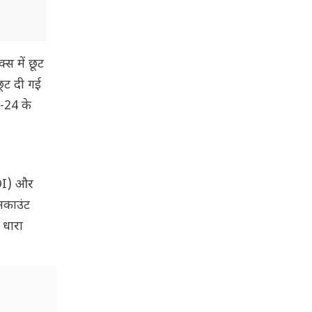
्स में छूट
छूट दी गई
3-24 के
OI) और
अकाउंट
 धारा