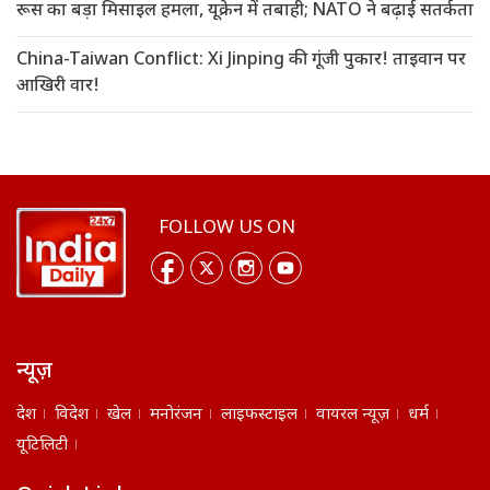
रूस का बड़ा मिसाइल हमला, यूक्रेन में तबाही; NATO ने बढ़ाई सतर्कता
China-Taiwan Conflict: Xi Jinping की गूंजी पुकार! ताइवान पर
आखिरी वार!
FOLLOW US ON
न्यूज़
देश
विदेश
खेल
मनोरंजन
लाइफस्टाइल
वायरल न्यूज़
धर्म
यूटिलिटी