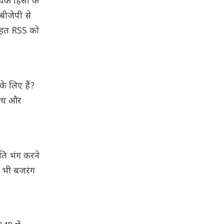
िक हिंसा के
बीजेपी से
े तहत RSS को
के लिए हैं?
पीच और
ंति भंग करने
ें भी बजरंग