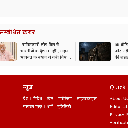
सम्बंधित खबर
'पाकिस्तानी लोग दिल से
56 धोति
भारतीयों के दुश्मन नहीं', मोहन
और अंग्र
भागवत के बयान से मची सियासी
की लड़ा
हलचल
ब्रेक
न्यूज़
Quick 
देश
विदेश
खेल
मनोरंजन
लाइफस्टाइल
About U
वायरल न्यूज़
धर्म
यूटिलिटी
Editorial
Privacy P
Verificat