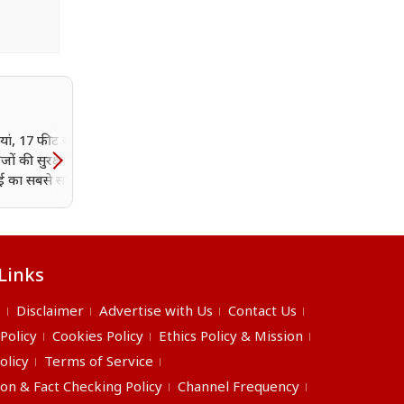
यां, 17 फीट की दीवार
Meta पर सरकार का शिकंज
ेजों की सुरक्षा! आजादी
Deepfake और फर्जी पोस्ट
ई का सबसे साहसी जेल
रोकने के लिए एल्गोरिदम बद
के आदेश?
Links
s
Disclaimer
Advertise with Us
Contact Us
 Policy
Cookies Policy
Ethics Policy & Mission
olicy
Terms of Service
ion & Fact Checking Policy
Channel Frequency