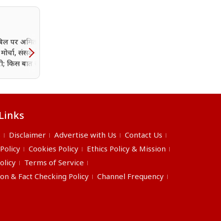
िल पर अमित शाह
अरुणाचल पर चीन की चाल 
े मोर्चा, संसद में आर-पार
भारत का करारा जवाब, 27
ी; किस बात से डर रही है
जगहों के नाम सरकारी नक्शे मे
दर्ज
Links
s
Disclaimer
Advertise with Us
Contact Us
 Policy
Cookies Policy
Ethics Policy & Mission
olicy
Terms of Service
ion & Fact Checking Policy
Channel Frequency