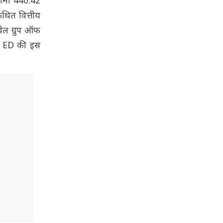
ं जमा 440.42
कथित वित्तीय
वेल ग्रुप ऑफ
तक ED की इस