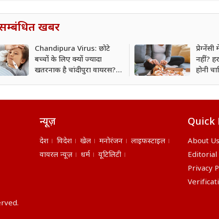
सम्बंधित खबर
Chandipura Virus: छोटे
प्रेग्नें
बच्चों के लिए क्यों ज्यादा
नहीं? हर
खतरनाक है चांदीपुरा वायरस?
होनी चाह
इन संकेतों को न करें नजरअंदाज
न्यूज़
Quick 
देश
विदेश
खेल
मनोरंजन
लाइफस्टाइल
About U
वायरल न्यूज़
धर्म
यूटिलिटी
Editorial
Privacy P
Verificat
erved.