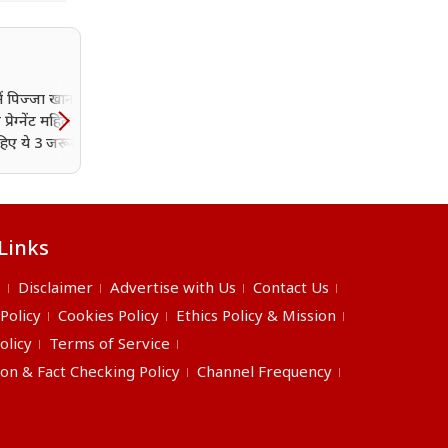
सी में पिज्जा खाना चाहिए या
नॉन-स्मोकर्स को भी हो सकता 
 प्रेग्नेंट महिला को पता
लंग कैंसर? डॉक्टर ने बताए
िए ये 3 जरूरी बातें
बचाव के 5 आसान तरीके
Links
s
Disclaimer
Advertise with Us
Contact Us
 Policy
Cookies Policy
Ethics Policy & Mission
olicy
Terms of Service
ion & Fact Checking Policy
Channel Frequency