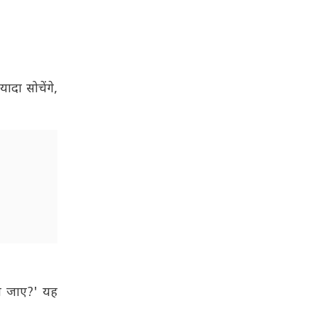
दा सोचेंगे,
पटा जाए?' यह