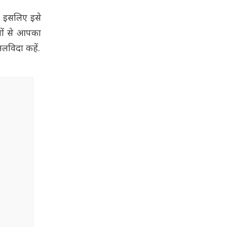
ै. इसलिए इसे
दतों से आपका
लविदा कहें.