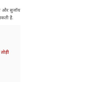
लन और सुजॉय
सकती है.
तोड़ी