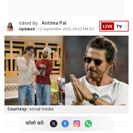
Antima Pal
Edited By:
LIVE
TV
Updated :
12 September 2025, 04:22 PM IST
Courtesy:
social media
फॉलो करें: