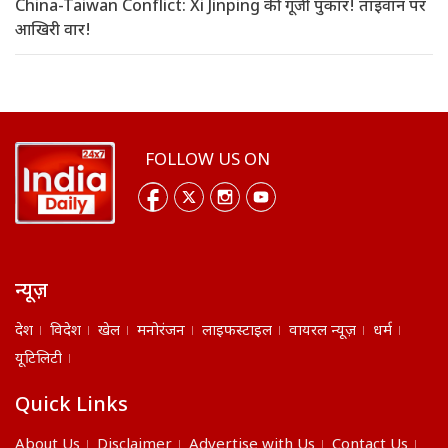
China-Taiwan Conflict: Xi Jinping की गूंजी पुकार! ताइवान पर
आखिरी वार!
FOLLOW US ON
न्यूज़
देश
विदेश
खेल
मनोरंजन
लाइफस्टाइल
वायरल न्यूज़
धर्म
यूटिलिटी
Quick Links
About Us
Disclaimer
Advertise with Us
Contact Us