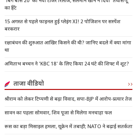
'बिग बॉस 20' का नया टीजर रिलीज, सलमान खान ने दिया 'तथास-टू'
का हिंट
15 अगस्त से पहले फाइनल हुई प्लेइंग XI! 2 पोजिशन पर सस्पेंश
बरकरार
रक्षाबंधन की शुरुआत आखिर किसने की थी? जानिए बदले में क्या मांगा
था
अमिताभ बच्चन ने 'KBC 18' के लिए किया 24 घंटे की शिफ्ट में शूट?
ताजा वीडियो
श्रीराम को लेकर टिप्पणी से बढ़ा विवाद, सपा-BJP में आरोप-प्रत्यार तेज
सावन का पहला सोमवार, शिव पूजा से मिलेगा मनचाहा फल
रूस का बड़ा मिसाइल हमला, यूक्रेन में तबाही; NATO ने बढ़ाई सतर्कता