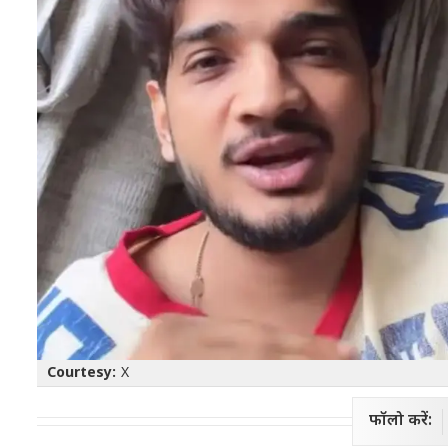
Courtesy:
X
फॉलो करें: