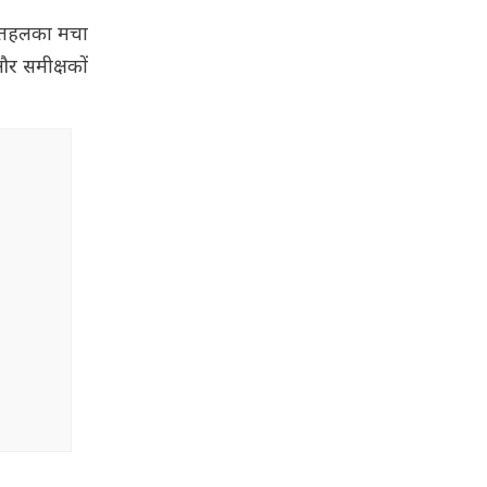
र तहलका मचा
र समीक्षकों