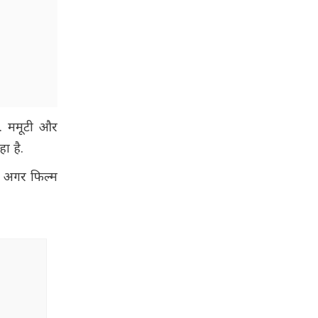
है. ममूटी और
हा है.
ं. अगर फिल्म