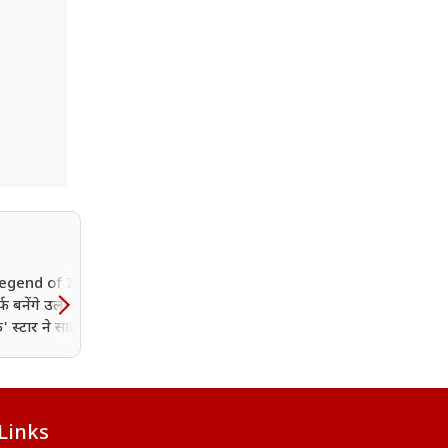
egend of Zelda' में
प्रियंका चोपड़ा की नई हॉलीवु
्फ बनेंगे उली लाटुकेफू,
फिल्म का ऐलान, ऑस्कर वि
क' स्टार ने साइन की
रसेल क्रो के साथ 'ब्लूफ्लाई' में
िल्म डील
आएंगी नजर
Links