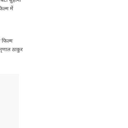
बेटी सुहाना
ल्म में
थ फिल्म
 मृणाल ठाकुर