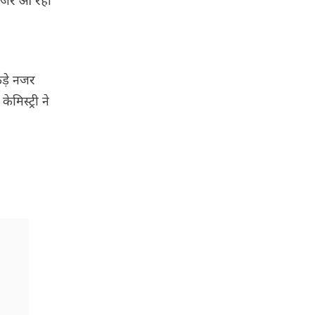
ं नजर आ रही
ड़े नजर
मिस्ट्री ने