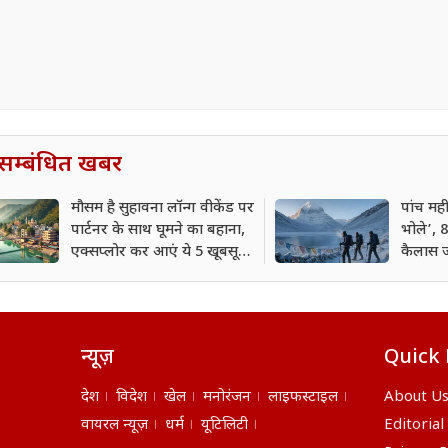
सम्बंधित खबर
मौसम है सुहावना लॉन्ग वीकेंड पर
पांच मह
पार्टनर के साथ घूमने का बहाना,
भोले’, 8
एक्सप्लोर कर आएं ये 5 खूबसूरत
कैलास ज
जगहें
करें आव
न्यूज़
Quick 
देश
विदेश
खेल
मनोरंजन
लाइफस्टाइल
About U
वायरल न्यूज़
धर्म
यूटिलिटी
Editorial