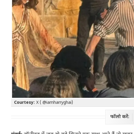
Courtesy:
X ( @iamharryghai)
फॉलो करें: