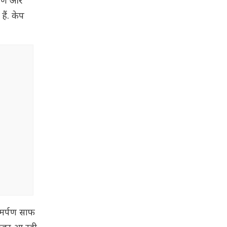
ुकोण और
ैं. केप
समर्पण साफ