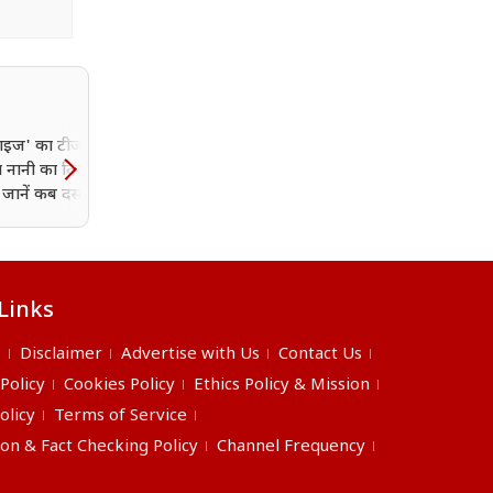
ाडाइज' का टीजर आउट,
Awarapan 2 को मिला U/
 नानी का दिखा नया
16+ सर्टिफिकेट, रिलीज से प
जानें कब दस्तक देगी
इमरान हाशमी की फिल्म का
रनटाइम भी आया सामने
Links
s
Disclaimer
Advertise with Us
Contact Us
 Policy
Cookies Policy
Ethics Policy & Mission
olicy
Terms of Service
ion & Fact Checking Policy
Channel Frequency