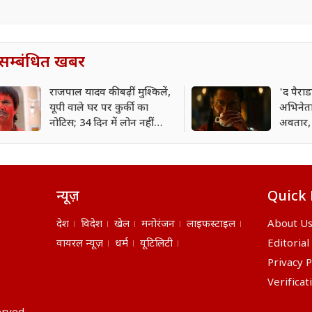
सम्बंधित खबर
राजपाल यादव की बढ़ीं मुश्किलें,
'द पैर
यूपी वाले घर पर कुर्की का
अभिनेता
नोटिस; 34 दिन में लोन नहीं
अवतार, 
चुकाया तो होगी नीलामी
फिल्म?
न्यूज़
Quick 
देश
विदेश
खेल
मनोरंजन
लाइफस्टाइल
About U
वायरल न्यूज़
धर्म
यूटिलिटी
Editorial
Privacy P
Verificat