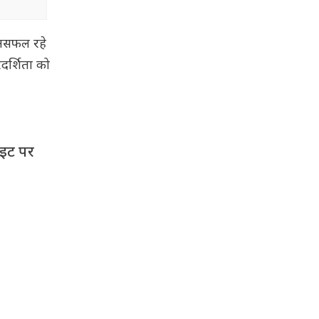
र असफल रहे
रदर्शिता को
इट पर