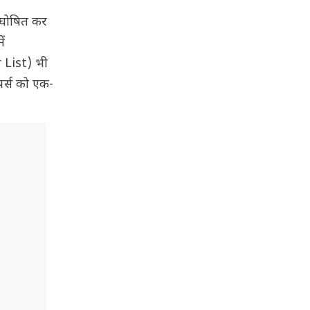
5 घोषित कर
ें
r List) भी
ॉपर्स को एक-